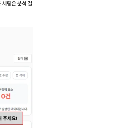
드 세팅은
분석 결