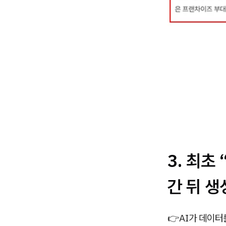
3.
최초 
간 뒤 생
👉
AI가 데이터