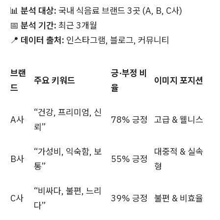
📊
분석 대상:
국내 식음료 브랜드 3곳 (A, B, C사)
📅
분석 기간:
최근 3개월
📍
데이터 출처:
인스타그램, 블로그, 커뮤니티
브랜
긍·부정 비
주요 키워드
이미지 포지션
드
율
“건강, 프리미엄, 신
A사
78% 긍정
고급 & 웰니스
뢰”
“가성비, 익숙함, 보
대중적 & 실속
B사
55% 긍정
통”
형
“비싸다, 불편, 느리
C사
39% 긍정
불편 & 비효율
다”