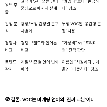
고객이 많이 쓰는 단어
“맛있다”보다 “깔끔하
워드 추
중심으로 메시지 설계
다” 강조
출
감정 분
긍정/부정 감정별 문구
부정 VOC엔 ‘공감형 문
석
차별화
장’ 사용
경쟁사
경쟁 브랜드와 언어톤
“가성비” vs “프리미
비교
비교
엄” 전략 판단
트렌드
계절/시즌별 언어 변화
여름엔 “시원하다”, 겨
감지
파악
울엔 “따뜻하다” 강조
🧭
결론: VOC는 마케팅 언어의 ‘진짜 교본’이다