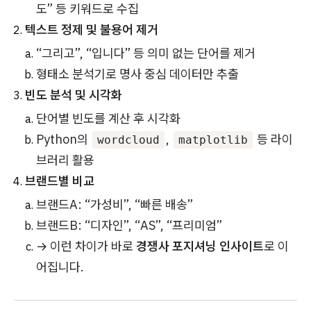
도” 등 키워드로 수집
텍스트 정제 및 불용어 제거
“그리고”, “입니다” 등 의미 없는 단어를 제거
형태소 분석기로 명사 중심 데이터만 추출
빈도 분석 및 시각화
단어별 빈도를 계산 후 시각화
Python의
,
등 라이
wordcloud
matplotlib
브러리 활용
브랜드별 비교
브랜드A: “가성비”, “빠른 배송”
브랜드B: “디자인”, “AS”, “프리미엄”
→ 이런 차이가 바로
경쟁사 포지셔닝 인사이트
로 이
어집니다.