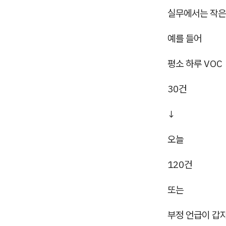
실무에서는 작은
예를 들어
평소 하루 VOC
30건
↓
오늘
120건
또는
부정 언급이 갑자